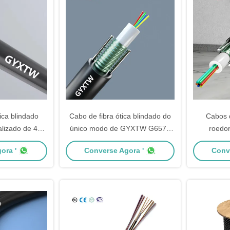
ica blindado
Cabo de fibra ótica blindado do
Cabos d
alizado de 4
único modo de GYXTW G657A
roedor
2D G657A
para uma comunicação das
ora '
Converse Agora '
Conv
telecomunicações