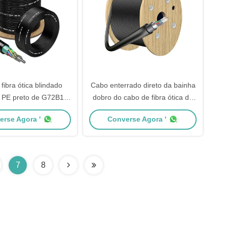
fibra ótica blindado
Cabo enterrado direto da bainha
o PE preto de G72B1.3
dobro do cabo de fibra ótica do
D 36B1.3 para o
enterro direto de SM/MM/OM3
erse Agora '
Converse Agora '
anamento aéreo
7
8