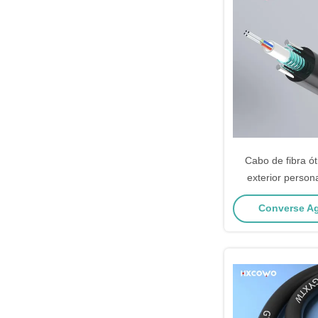
Cabo de fibra ót
exterior person
núcleos G65
Converse Ag