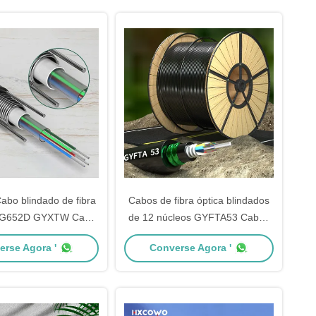
abo blindado de fibra
Cabos de fibra óptica blindados
o G652D GYXTW Cabo
de 12 núcleos GYFTA53 Cabos
 de fibra óptica de
ópticos blindados
erse Agora '
Converse Agora '
rame de aço