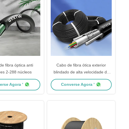
e fibra óptica anti
Cabo de fibra ótica exterior
es 2-288 núcleos
blindado de alta velocidade da
fibra G657A1 G657A2 do único
erse Agora '
Converse Agora '
modo