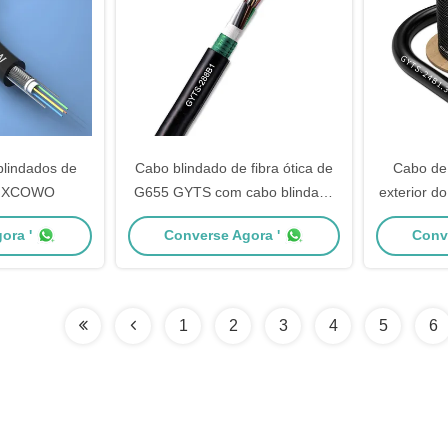
lindados de
Cabo blindado de fibra ótica de
Cabo de 
a HXCOWO
G655 GYTS com cabo blindado
exterior d
exterior do revestimento do PE
G652
ora '
Converse Agora '
Conv
enc
1
2
3
4
5
6