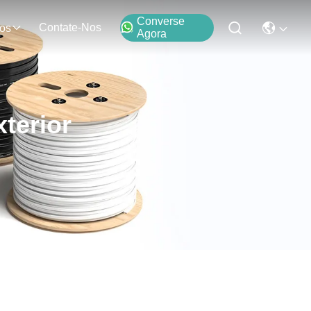
Converse
Contate-Nos
os
Agora
terior