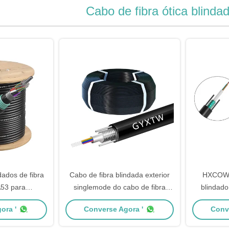
Cabo de fibra ótica blindad
ados de fibra
Cabo de fibra blindada exterior
HXCOWO
A53 para
singlemode do cabo de fibra
blindado
rápida de
ótica G652D
núcleo de 
ora '
Converse Agora '
Conv
icações