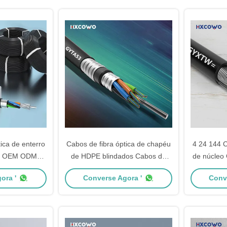
ica de enterro
Cabos de fibra óptica de chapéu
4 24 144 C
dos OEM ODM
de HDPE blindados Cabos de
de núcle
para exterior
fibra óptica classificados RoHS
blindado
ora '
Converse Agora '
Conv
para exterior
a