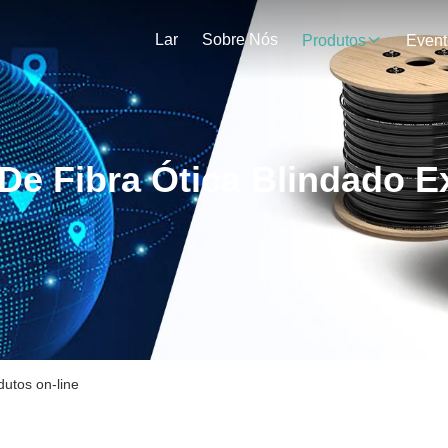
Lar
Sobre Nós
Produtos
Event
De Fibra Ótica Blindado Ex
dutos on-line