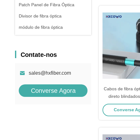
Patch Panel de Fibra Óptica
Divisor de fibra óptica
módulo de fibra óptica
Contate-nos
sales@hxfiber.com
Cabos de fibra ópt
Converse Agora
direto blinda
Cabos blindados 
Converse Ag