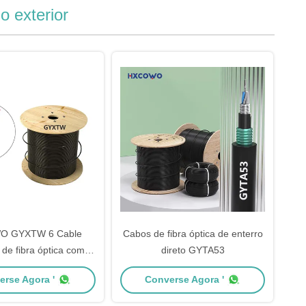
o exterior
 GYXTW 6 Cable
Cabos de fibra óptica de enterro
 de fibra óptica com
direto GYTA53
transmissão rápida de
erse Agora '
Converse Agora '
dados