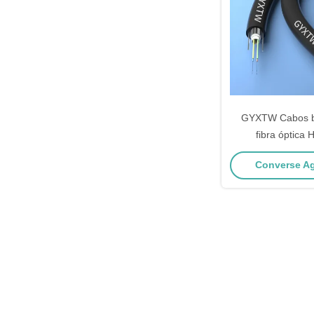
GYXTW Cabos b
fibra óptic
Converse Ag