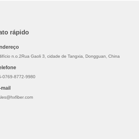
ato rápido
ndereço
difício n.o.2Rua Gaoli 3, cidade de Tangxia, Dongguan, China
elefone
6-0769-8772-9980
-mail
ales@hxfiber.com