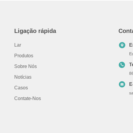
Ligação rápida
Cont
Lar
E
E
Produtos
T
Sobre Nós
8
Notícias
E
Casos
s
Contate-Nos