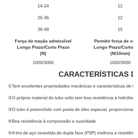
14-24
12
26-36
12
38-48
15
Força de tração admissível
Permitir força de sq
Longo Prazo/Curto Prazo
Longo Prazo/Curto P
(N)
(N/10mm)
1000/3000
1000/3000
CARACTERÍSTICAS 
①Tem excelentes propriedades mecânicas e características de te
②O próprio material do tubo solto tem boa resistência à hidrólise e
③O tubo é preenchido com pasta de óleo especial, proporcionando p
④Boa resistência à compressão e suavidade
⑤A tira de aço revestida de dupla face (PSP) melhora a resistênci