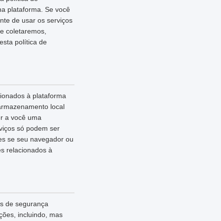
na plataforma. Se você
nte de usar os serviços
ue coletaremos,
ta política de
cionados à plataforma
 armazenamento local
er a você uma
rviços só podem ser
ies se seu navegador ou
es relacionados à
as de segurança
ões, incluindo, mas