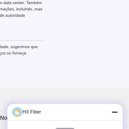
ao data center. Também
rmações, incluindo, mas
 de autoridade
idade, sugerimos que
ços ou forneça
HX Fiber
Nosso boletim informativo