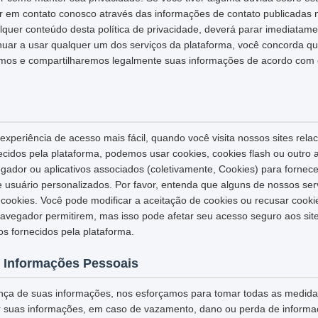
ar em contato conosco através das informações de contato publicadas 
quer conteúdo desta política de privacidade, deverá parar imediatame
inuar a usar qualquer um dos serviços da plataforma, você concorda q
os e compartilharemos legalmente suas informações de acordo com es
xperiência de acesso mais fácil, quando você visita nossos sites rela
necidos pela plataforma, podemos usar cookies, cookies flash ou outro
egador ou aplicativos associados (coletivamente, Cookies) para fornec
e usuário personalizados. Por favor, entenda que alguns de nossos se
ookies. Você pode modificar a aceitação de cookies ou recusar cook
navegador permitirem, mas isso pode afetar seu acesso seguro aos sit
os fornecidos pela plataforma.
 Informações Pessoais
nça de suas informações, nos esforçamos para tomar todas as medid
r suas informações, em caso de vazamento, dano ou perda de informaç