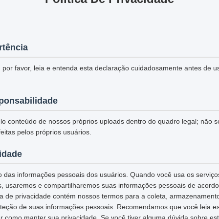
rtência
 por favor, leia e entenda esta declaração cuidadosamente antes de u
ponsabilidade
o conteúdo de nossos próprios uploads dentro do quadro legal; não 
eitas pelos próprios usuários.
cidade
 das informações pessoais dos usuários. Quando você usa os serviços
s, usaremos e compartilharemos suas informações pessoais de acordo 
tica de privacidade contém nossos termos para a coleta, armazenamento
teção de suas informações pessoais. Recomendamos que você leia esta
r como manter sua privacidade. Se você tiver alguma dúvida sobre esta