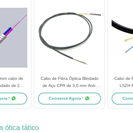
0mm cabo de
Cabo de Fibra Óptica Blindado
Cabo de F
indado de 2
de Aço CPR de 3,0 mm Anti-
LSZH 
o interno e
Dobra Personalizado com Tubo
Interior
ora '
Converse Agora '
Conv
no
Flexível de Aço Inoxidável para
Fibras par
Comunicação Interna e Externa
de
 ótica tático