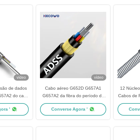
vídeo
vídeo
ssão de dados
Cabo aéreo G652D G657A1
12 Núcle
57A2 do cabo
G657A2 da fibra do período de
Cabos de F
o núcleo OPGW
ADSS 80m 100m 120m 200m
G652D G6
ora '
Converse Agora '
Conv