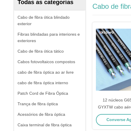
Todas as categorias
Cabo de fibr
Cabo de fibra ótica blindado
exterior
Fibras blindadas para interiores e
exteriores
Cabo de fibra ótica tático
Cabos fotovoltaicos compostos
cabo de fibra óptica ao ar livre
cabo de fibra óptica interno
Patch Cord de Fibra Óptica
12 núcleos G
Trança de fibra óptica
GYXTW cabo aéreo
de aço FTTH fibra
Acessórios de fibra óptica
Converse Ag
óptic
Caixa terminal de fibra óptica