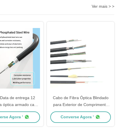
Ver mais > >
 Data de entrega 12
Cabo de Fibra Óptica Blindado
ra óptica armado cabo
para Exterior de Comprimento
do para ambientes
Personalizado com Blindagem de
erse Agora '
Converse Agora '
s e comunicação de
Fita de Aço e Corda de
nga distância
Enchimento Número 5 0 Ideal