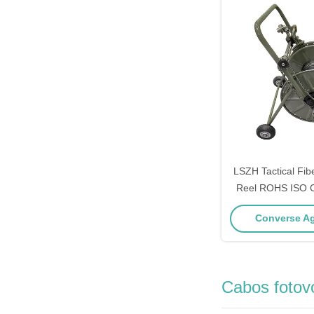
LSZH Tactical Fib
Reel ROHS ISO C
FTTx apri
Converse Ag
Cabos fotov