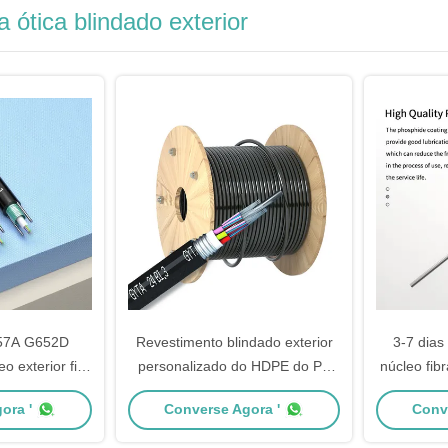
a ótica blindado exterior
657A G652D
Revestimento blindado exterior
3-7 dias
 exterior fio
personalizado do HDPE do PE
núcleo fib
 blindada cabo
do PVC LSZH LSOH do único
adequa
ora '
Converse Agora '
Conv
o
modo do cabo de fibra ótica
adverso
lo