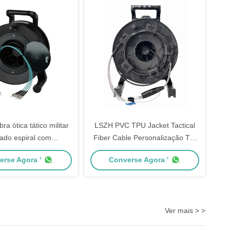
ra ótica tático militar
LSZH PVC TPU Jacket Tactical
dado espiral com
Fiber Cable Personalização Tac
nto de LSZH/PVC/TPU
Fiber Cable
erse Agora '
Converse Agora '
Ver mais > >