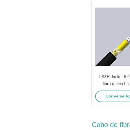
LSZH Jacket 5.
fibra óptica bl
núcleos para us
Converse Ag
exter
Cabo de fibra