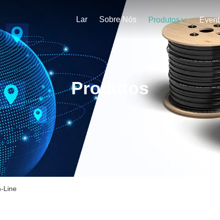
Lar
Sobre Nós
Produtos
Event
Produtos
-Line