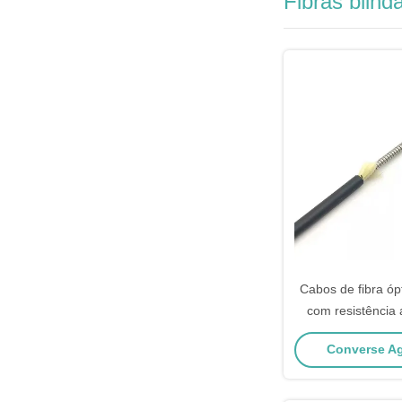
Fibras blind
Cabos de fibra óp
com resistência 
resistência a
Converse Ag
esmagamentos par
e exte