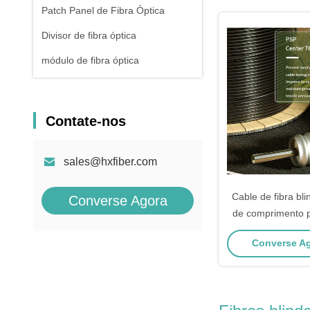
Patch Panel de Fibra Óptica
Divisor de fibra óptica
módulo de fibra óptica
Contate-nos
sales@hxfiber.com
Cable de fibra bli
Converse Agora
de comprimento p
Abertura n
Converse Ag
0200±0015NA ofe
contra riscos 