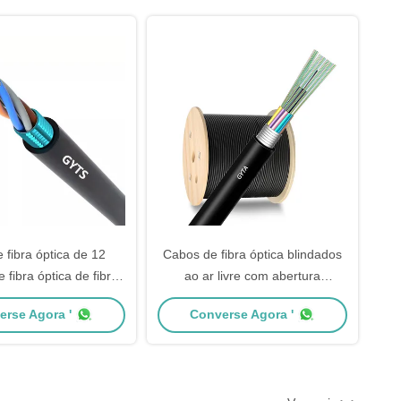
para Instalações de Rede
Externas
 fibra óptica de 12
Cabos de fibra óptica blindados
 fibra óptica de fibra
ao ar livre com abertura
ndada para o exterior
numérica 0.200±0.015NA, 12
erse Agora '
Converse Agora '
 G652D e fita de aço
núcleos e fio de aço
o para desempenho