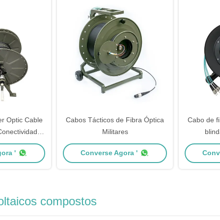
er Optic Cable
Cabos Tácticos de Fibra Óptica
Cabo de fib
onectividade
Militares
blin
morada
revestime
ora '
Converse Agora '
Conv
oltaicos compostos