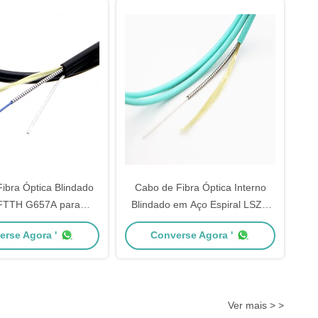
ibra Óptica Blindado
Cabo de Fibra Óptica Interno
FTTH G657A para
Blindado em Aço Espiral LSZH
/Exterior com 2-288
com Revestimento de PVC de
erse Agora '
Converse Agora '
a Data Center e Redes
Alta Qualidade e Comprimento
 Comunicação
Personalizado
Ver mais > >