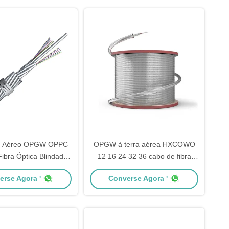
o Aéreo OPGW OPPC
OPGW à terra aérea HXCOWO
ibra Óptica Blindados
12 16 24 32 36 cabo de fibra
55 5 km 3 km 2 km
ótica do poder de 48 núcleos
erse Agora '
Converse Agora '