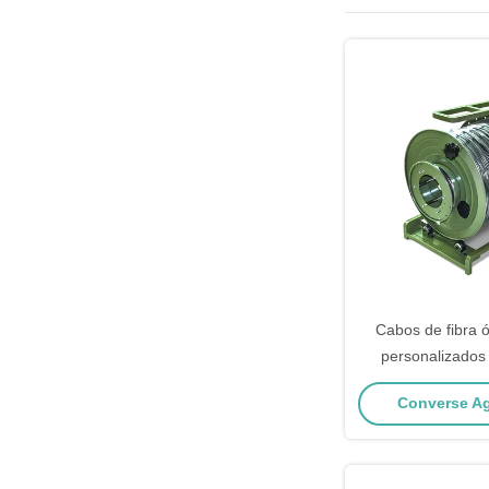
Cabos de fibra ó
personalizado
blindados de fib
Converse Ag
espiral para so