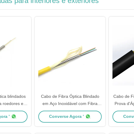
adas para interiores e exteriores
tica blindados
Cabo de Fibra Óptica Blindado
Cabo de Fi
a roedores e
em Aço Inoxidável com Fibra
Prova d'Á
 dobras e
G657A2 Antirroedor e
7.0mm e 
ora '
Converse Agora '
Conv
a uso interno
Antidobramento para Uso Interno
para Jum
rno
e Externo