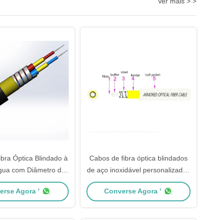
Ver mais > >
bra Óptica Blindado à
Cabos de fibra óptica blindados
gua com Diâmetro de
de aço inoxidável personalizados
Garantia de 10 Anos
G.657A2 1-12 Núcleo para redes
erse Agora '
Converse Agora '
per FTTA Patchcord
FTTH FTTB internas e externas
Externo