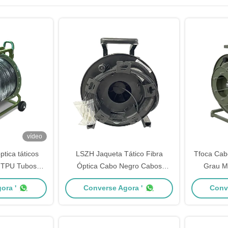
vídeo
ptica táticos
LSZH Jaqueta Tático Fibra
Tfoca Cab
s TPU Tubos
Óptica Cabo Negro Cabos
Grau Mi
ra tática em
Táticos Militares
Táctico p
ora '
Converse Agora '
Conv
luções FTTx