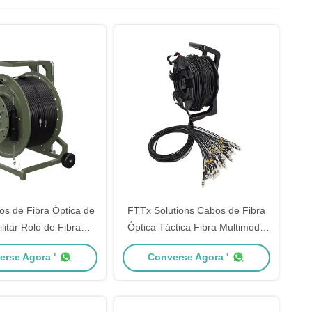
os de Fibra Óptica de
FTTx Solutions Cabos de Fibra
litar Rolo de Fibra
Óptica Táctica Fibra Multimodo
ara Ambientes Duros
Táctica Com LSZH PVC TPU
erse Agora '
Converse Agora '
Jacket