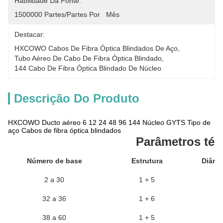
Habilidade Da Fonte:
1500000 Partes/partes Por   Mês
Destacar:
HXCOWO Cabos De Fibra Óptica Blindados De Aço
, 
Tubo Aéreo De Cabo De Fibra Óptica Blindado
, 
144 Cabo De Fibra Óptica Blindado De Núcleo
Descrição Do Produto
HXCOWO Ducto aéreo 6 12 24 48 96 144 Núcleo GYTS Tipo de
aço Cabos de fibra óptica blindados
Parâmetros téc
Número de base
Estrutura
Diâmet
2 a 30
1 + 5
32 a 36
1 + 6
38 a 60
1 + 5