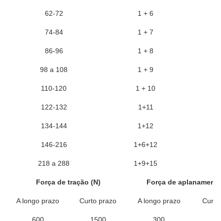
62-72
1 + 6
74-84
1 + 7
86-96
1 + 8
98 a 108
1 + 9
110-120
1 + 10
122-132
1+11
134-144
1+12
146-216
1+6+12
218 a 288
1+9+15
Força de tração (N)
Força de aplanamento
A longo prazo
Curto prazo
A longo prazo
Curto
600
1500
300
10