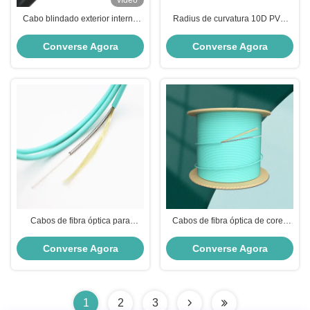
vídeo
Cabo blindado exterior interno
Radius de curvatura 10D PVC
personalizado da fibra do tubo de
Encosto exterior Flexível de aço
aço espiral da cor HXCOWO
inoxidável Cabos blindados de
Converse Agora
Converse Agora
fibra óptica para as necessidades
dos fabricantes
Cabos de fibra óptica para
Cabos de fibra óptica de cores
transmissão de dados de alta
personalizadas para redes de
velocidade
telecomunicações
Converse Agora
Converse Agora
1
2
3