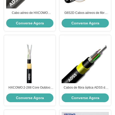
Cabo aéreo de HXCOWO
G652D Cabos aéreos de fibra
autossuficiente mini núcleos do
óptica 12 24 48 96 Núcleo ADSS
cabo de fibra ótica 2-288 de
Converse Agora
Converse Agora
G652D ADSS
HXCOWO 2-288 Core Outdoor
Cabos de fibra óptica ADSS de
ADSS Cable High Voltage
camisa dupla
Overhead Fiber Cable
G.652D/G657A1/G657A2
Converse Agora
Converse Agora