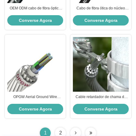
OEM ODM cabo de fibra óptica
Cabo de fibra ótica do núcleo
exterior 6 12 24 48 núcleo dentro
ADSS 24 com revestimento duplo
HXCOWO
do fio de alta tensão
Converse Agora
Converse Agora
OPGW Aerial Ground Wire
Cable retardador de chama de
G652D G657A1
alta tensão OPGW de 48 núcleos
de modo único com proteção
Converse Agora
Converse Agora
contra raios
1
2