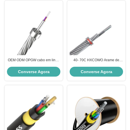
OEM ODM OPGW cabo em linha
40- 70C HXCOWO Arame de
de transmissão HXCOWO fio de
Terra Anti Iluminação OPGW
terra para força super alta
Fibra Óptica Cabo 2-288 Núcleos
Converse Agora
Converse Agora