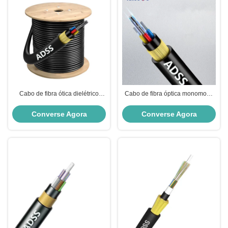
Cabo de fibra ótica dielétrico
Cabo de fibra óptica monomodo
ADSS G652D G657A1 G657A2
personalizado 6/12/24/48/96Core
Cabo de fibra ótica aérea exterior
ADSS Cable
Converse Agora
Converse Agora