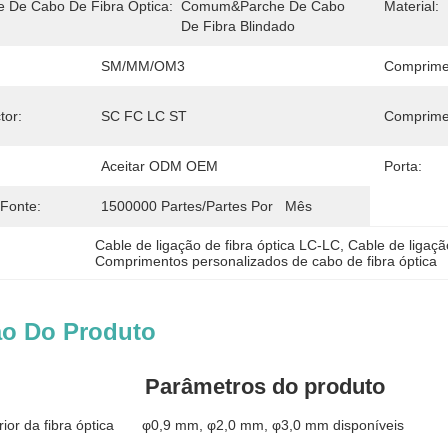
e De Cabo De Fibra Óptica:
Comum&Parche De Cabo 
Material:
De Fibra Blindado
SM/MM/OM3
Comprime
tor:
SC FC LC ST
Comprime
Aceitar ODM OEM
Porta:
 Fonte:
1500000 Partes/partes Por   Mês
Cable de ligação de fibra óptica LC-LC
, 
Cable de ligaçã
Comprimentos personalizados de cabo de fibra óptica
ão Do Produto
Parâmetros do produto
ior da fibra óptica
φ0,9 mm, φ2,0 mm, φ3,0 mm disponíveis