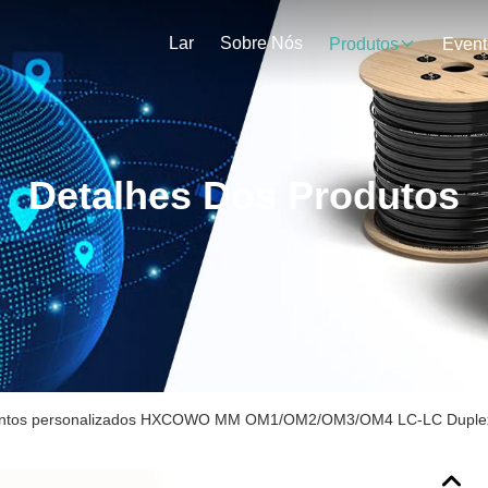
Lar
Sobre Nós
Produtos
Event
Detalhes Dos Produtos
tos personalizados HXCOWO MM OM1/OM2/OM3/OM4 LC-LC Duplex Mu