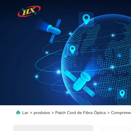
Lar
>
produtos
>
Patch Cord de Fibra Óptica
>
Comprimen