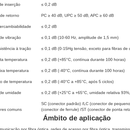
de inserção
≤ 0,2 dB
de retorno
PC ≥ 40 dB, UPC ≥ 50 dB, APC ≥ 60 dB
tercambiabilidade
≤ 0,2 dB
de vibração
≤ 0,1 dB (10-60 Hz, amplitude de 1,5 mm)
istência à tração
≤ 0,1 dB (0-15Hg tensão, exceto para fibras de
lta temperatura
≤ 0,2 dB (+85°C, contínua durante 100 horas)
ixa temperatura
≤ 0,2 dB (-40°C, contínua durante 100 horas)
lo de temperatura
≤ 0,2 dB (-40°C a +85°C, após 5 ciclos)
 de umidade
≤ 0,2 dB (+25°C a +65°C, umidade relativa 93%
SC (conector padrão) /LC (conector de pequeno
res comuns
(conector de ferrule) /ST (conector de ponta ret
Ámbito de aplicação
unicação por fibra óptica, redes de acesso por fibra óptica, transmis