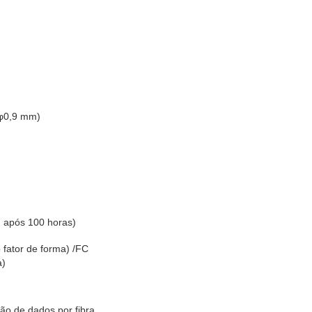
 φ0,9 mm)
, após 100 horas)
 fator de forma) /FC
a)
são de dados por fibra