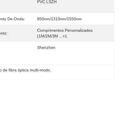
PVC LSZH
nto De Onda:
850nm/1310nm/1550nm
Comprimentos Personalizados 
nto:
(1M/2M/3M ...+1
Shenzhen
o de fibra óptica multi-modo
, 