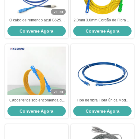
vídeo
O cabo de remendo azul G625D
2.0mm 3.0mm Cordão de Fibra de
da fibra do único modo dos SS
Modo Único SC SC APC UPC
Converse Agora
Converse Agora
pre terminou o cabo da fibra
Fiber Jumper
vídeo
Cabos feitos sob encomenda do
Tipo de fibra Fibra única Modo
remendo da fibra do cabo
único Cordão blindado SC-
Converse Agora
Converse Agora
G657A1 3M Custom Fiber do
UPC/SC-UPC Azul 9/125um
remendo da fibra do único modo
de 2.0MM