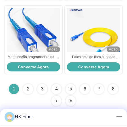
vídeo
vídeo
Manutenção programada azul do
Patch cord de fibra blindada
SC 2,0 milímetros 3,0 milímetros
HXCOWO SC/UPC-LC/UPC do
Converse Agora
Converse Agora
1M 2M 5M 10M Armored Fiber
revestimento amarelo da
Patch Cord para rede FTTN
manutenção programada
1
2
3
4
5
6
7
8
HX Fiber