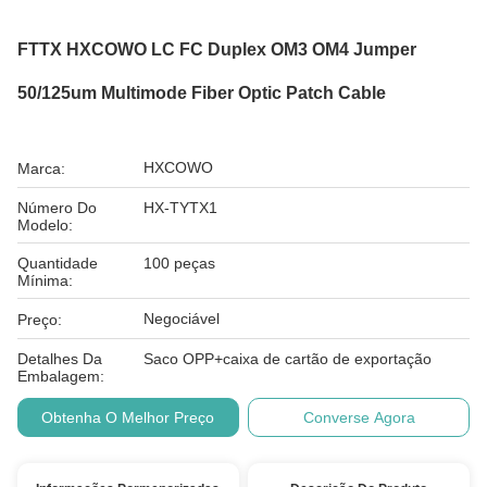
FTTX HXCOWO LC FC Duplex OM3 OM4 Jumper
50/125um Multimode Fiber Optic Patch Cable
HXCOWO
Marca:
Número Do
HX-TYTX1
Modelo:
Quantidade
100 peças
Mínima:
Negociável
Preço:
Detalhes Da
Saco OPP+caixa de cartão de exportação
Embalagem:
Obtenha O Melhor Preço
Converse Agora