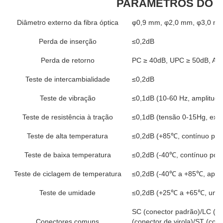
PARÂMETROS DO 
Diâmetro externo da fibra óptica
φ0,9 mm, φ2,0 mm, φ3,0 mm
Perda de inserção
≤0,2dB
Perda de retorno
PC ≥ 40dB, UPC ≥ 50dB, AP
Teste de intercambialidade
≤0,2dB
Teste de vibração
≤0,1dB (10-60 Hz, amplitud
Teste de resistência à tração
≤0,1dB (tensão 0-15Hg, exce
Teste de alta temperatura
≤0,2dB (+85℃, contínuo por
Teste de baixa temperatura
≤0,2dB (-40℃, contínuo por 
Teste de ciclagem de temperatura
≤0,2dB (-40℃ a +85℃, após 
Teste de umidade
≤0,2dB (+25℃ a +65℃, umida
SC (conector padrão)/LC (co
Conectores comuns
(conector de virola)/ST (con