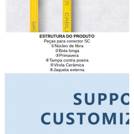
ESTRUTURA DO PRODUTO
Peças para conector SC
①
Núcleo de fibra
②
Bota longa
③
Primavera
④
Tampa contra poeira
⑤
Virola Cerâmica
⑥
Jaqueta externa