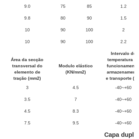
9.0
75
85
1.2
9.8
80
90
1.5
10
90
100
2
10
90
100
2.2
Intervalo de
Área da secção
temperatura d
transversal do
Modulo elástico
funcionamento
elemento de
(KN/mm2)
armazenament
tração (mm2)
e transporte (°C
3
4.5
-40~+60
3.5
7
-40~+60
4.5
8.3
-40~+60
7.5
9.5
-40~+60
Capa dupla