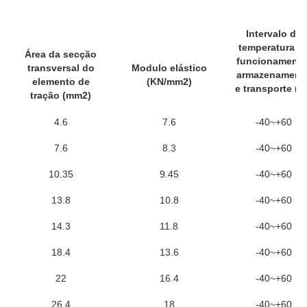
Intervalo de
temperatura d
Área da secção
funcionamento
transversal do
Modulo elástico
armazenament
elemento de
(KN/mm2)
e transporte (°
tração (mm2)
4.6
7.6
-40~+60
7.6
8.3
-40~+60
10.35
9.45
-40~+60
13.8
10.8
-40~+60
14.3
11.8
-40~+60
18.4
13.6
-40~+60
22
16.4
-40~+60
26.4
18
-40~+60