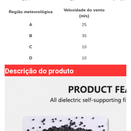
Velocidade do vento
Região meteorológica
G
(m/s)
A
25
B
35
C
10
D
10
Descrição do produto