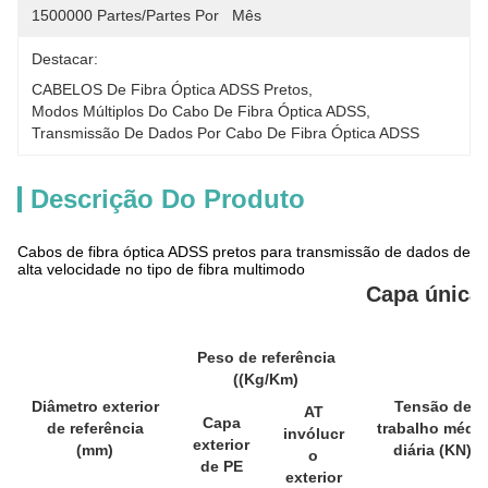
1500000 Partes/partes Por   Mês
Destacar:
CABELOS De Fibra Óptica ADSS Pretos
, 
Modos Múltiplos Do Cabo De Fibra Óptica ADSS
, 
Transmissão De Dados Por Cabo De Fibra Óptica ADSS
Descrição Do Produto
Cabos de fibra óptica ADSS pretos para transmissão de dados de
alta velocidade no tipo de fibra multimodo
Capa única
Peso de referência
((Kg/Km)
Diâmetro exterior
Tensão de
AT
Capa
de referência
trabalho média
invólucr
exterior
(mm)
diária (KN)
o
de PE
exterior