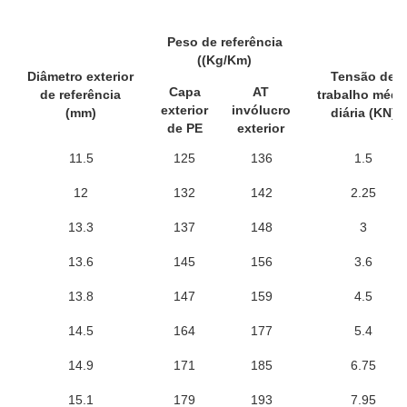
Peso de referência
((Kg/Km)
Diâmetro exterior
Tensão de
Capa
AT
de referência
trabalho médi
exterior
invólucro
(mm)
diária (KN)
de PE
exterior
11.5
125
136
1.5
12
132
142
2.25
13.3
137
148
3
13.6
145
156
3.6
13.8
147
159
4.5
14.5
164
177
5.4
14.9
171
185
6.75
15.1
179
193
7.95