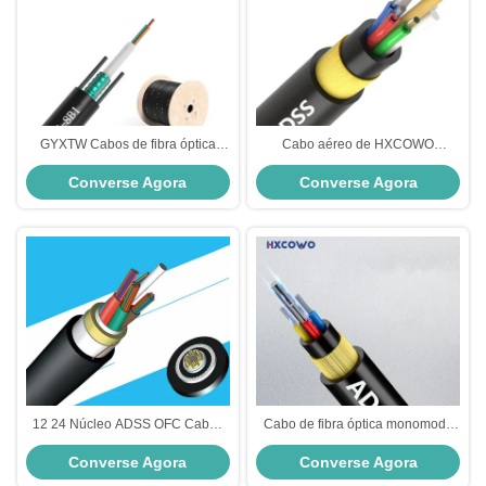
GYXTW Cabos de fibra óptica
Cabo aéreo de HXCOWO
blindados de alta velocidade e
autossuficiente mini núcleos do
Converse Agora
Converse Agora
desempenho estável para
cabo de fibra ótica 2-288 de
transmissão de sinais de dados
G652D ADSS
de rede
12 24 Núcleo ADSS OFC Cabos
Cabo de fibra óptica monomodo
de fibra óptica SM não metálicos
personalizado 6/12/24/48/96Core
Converse Agora
Converse Agora
para instalação aérea ao ar livre
ADSS Cable