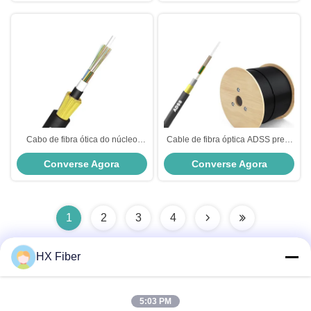
Cabo de fibra ótica do núcleo
Cable de fibra óptica ADSS preto
ADSS 24 com revestimento duplo
multi-modo para transmissão de
Converse Agora
Converse Agora
do fio de alta tensão
dados de alta velocidade
1
2
3
4
HX Fiber
Contato rápido
5:03 PM