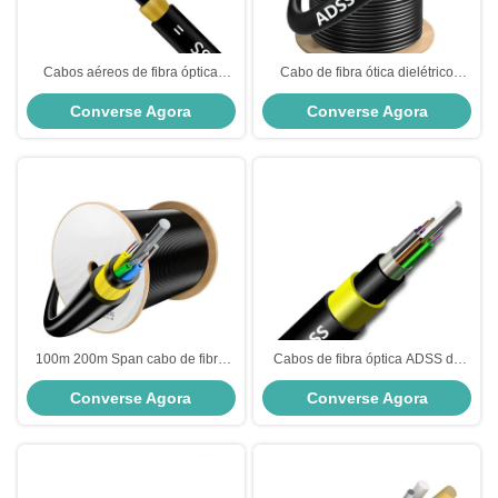
Cabos aéreos de fibra óptica
Cabo de fibra ótica dielétrico
ADSS a céu aberto de couro
ADSS G652D G657A1 G657A2
Converse Agora
Converse Agora
Cabo de fibra ótica aérea exterior
100m 200m Span cabo de fibra
Cabos de fibra óptica ADSS de
óptica G652D cabo de fibra ADSS
camisa dupla
Converse Agora
Converse Agora
G.652D/G657A1/G657A2