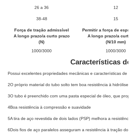
26 a 36
12
38-48
15
Força de tração admissível
Permitir a força de espr
A longo prazo/a curto prazo
A longo prazo/a curto
(N)
(N/10 mm)
1000/3000
1000/3000
Características do
Possui excelentes propriedades mecânicas e características de t
2O próprio material do tubo solto tem boa resistência à hidrólise e
3O tubo é preenchido com uma pasta especial de óleo, que proporc
4Boa resistência à compressão e suavidade
5A tira de aço revestida de dois lados (PSP) melhora a resistência
6Dois fios de aço paralelos asseguram a resistência à tração dos c