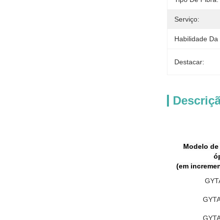
Serviço:
Habilidade Da
Destacar:
Descriç
Modelo de 
ó
(em incremen
GYT
GYTA
GYTA