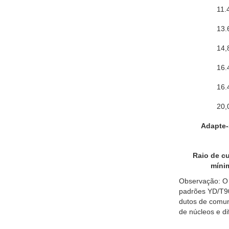
11.
13.
14,
16.
16.
20,
Adapte-
Raio de cu
míni
Observação: O 
padrões YD/T90
dutos de comun
de núcleos e d