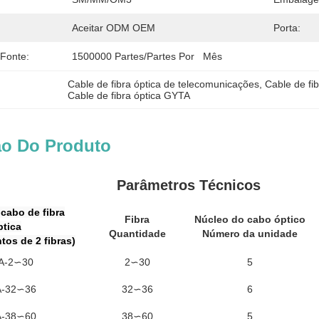
Aceitar ODM OEM
Porta:
 Fonte:
1500000 Partes/partes Por   Mês
Cable de fibra óptica de telecomunicações
, 
Cable de fib
Cable de fibra óptica GYTA
ão Do Produto
Parâmetros Técnicos
cabo de fibra
Fibra
Núcleo do cabo óptico
ptica
Quantidade
Número da unidade
tos de 2 fibras)
A-2∽30
2∽30
5
-32∽36
32∽36
6
-38∽60
38∽60
5