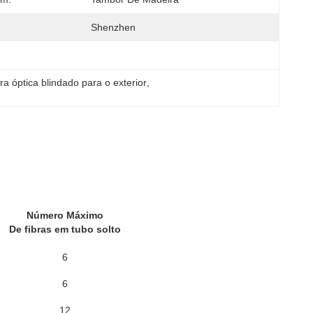
Shenzhen
ra óptica blindado para o exterior
, 
Número Máximo
De fibras em tubo solto
6
6
12