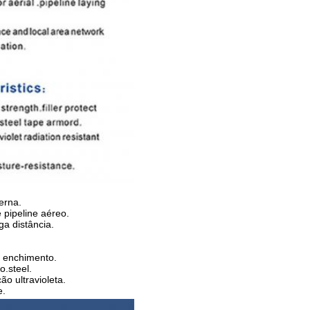
erna.
pipeline aéreo.
a distância.
e enchimento.
o.steel.
ão ultravioleta.
e.