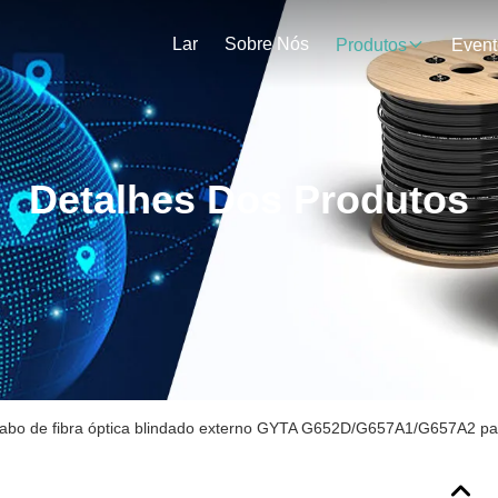
Lar
Sobre Nós
Produtos
Event
Detalhes Dos Produtos
abo de fibra óptica blindado externo GYTA G652D/G657A1/G657A2 pa