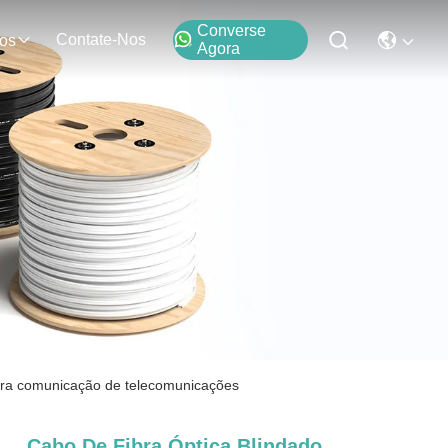
Converse
Contate-Nos
os
Agora
ra comunicação de telecomunicações
Cabo De Fibra Óptica Blindado