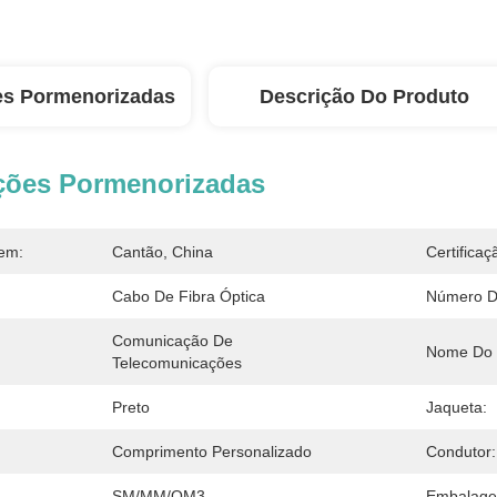
es Pormenorizadas
Descrição Do Produto
ções Pormenorizadas
em:
Cantão, China
Certificaç
Cabo De Fibra Óptica
Número D
Comunicação De 
Nome Do 
Telecomunicações
Preto
Jaqueta:
Comprimento Personalizado
Condutor:
SM/MM/OM3
Embalage