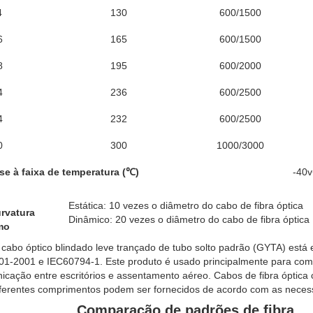
4
130
600/1500
6
165
600/1500
8
195
600/2000
4
236
600/2500
4
232
600/2500
0
300
1000/3000
se à faixa de temperatura (℃)
-40
Estática: 10 vezes o diâmetro do cabo de fibra óptica
rvatura
Dinâmico: 20 vezes o diâmetro do cabo de fibra óptica
mo
cabo óptico blindado leve trançado de tubo solto padrão (GYTA) est
1-2001 e IEC60794-1. Este produto é usado principalmente para comu
icação entre escritórios e assentamento aéreo. Cabos de fibra óptica
iferentes comprimentos podem ser fornecidos de acordo com as necess
Comparação de padrões de fibra