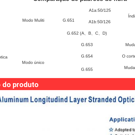
A1a:50/125
Índ
Modo Muliti
G.651
A1b:50/126
G.652 (A、B、C、D)
G.653
Muda
G.654
O cort
ptica
Modo único
Mudan
G.655
 do produto