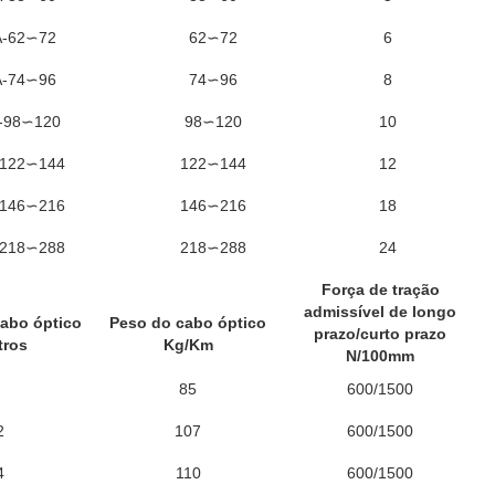
-62∽72
62∽72
6
-74∽96
74∽96
8
-98∽120
98∽120
10
122∽144
122∽144
12
146∽216
146∽216
18
218∽288
218∽288
24
Força de tração
admissível de longo
cabo óptico
Peso do cabo óptico
prazo/curto prazo
tros
Kg/Km
N/100mm
85
600/1500
2
107
600/1500
4
110
600/1500