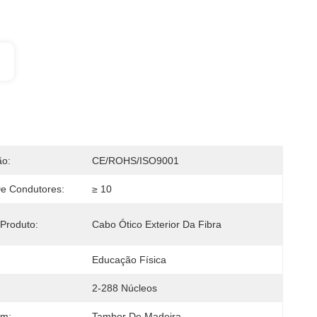
ão:
CE/ROHS/ISO9001
e Condutores:
≥ 10
Produto:
Cabo Ótico Exterior Da Fibra
Educação Física
2-288 Núcleos
m:
Tambor De Madeira