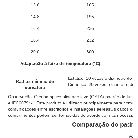
13.6
165
6
14.8
195
6
16.4
236
6
16.4
232
6
20.0
300
1
Adaptação à faixa de temperatura (°C)
Estático: 10 vezes o diâmetro do ca
Radius mínimo de
Dinâmico: 20 vezes o diâmetro do c
curvatura
Observação: O cabo óptico blindado leve (GYTA) padrão de tubo
e IEC60794-1.Este produto é utilizado principalmente para comuni
comunicações entre escritórios e instalações aéreasOs cabos de fi
comprimentos podem ser fornecidos de acordo com as necessidade
Comparação do padrão
A1a: