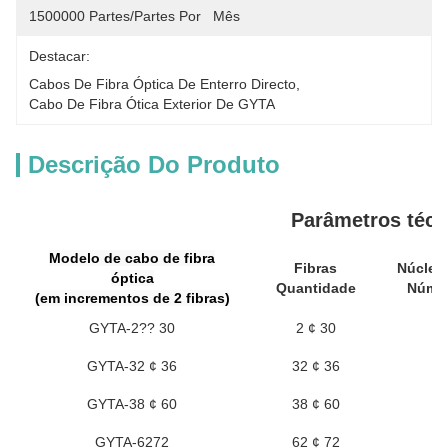
1500000 Partes/partes Por   Mês
Destacar:
Cabos De Fibra Óptica De Enterro Directo
, 
Cabo De Fibra Ótica Exterior De GYTA
Descrição Do Produto
Parâmetros técn
Modelo de cabo de fibra
Fibras
Núcleo
óptica
Quantidade
Númer
(em incrementos de 2 fibras)
GYTA-2?? 30
2 ¢ 30
GYTA-32 ¢ 36
32 ¢ 36
GYTA-38 ¢ 60
38 ¢ 60
GYTA-62­72
62 ¢ 72