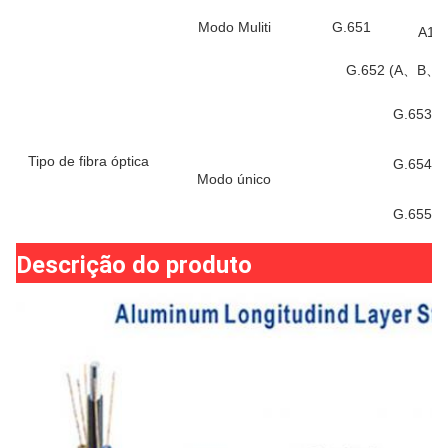
Modo Muliti
G.651
A1b:
G.652 (A、B、
G.653
Tipo de fibra óptica
G.654
Modo único
G.655
Descrição do produto