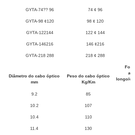
GYTA-74?? 96
74 ¢ 96
GYTA-98 ¢120
98 ¢ 120
GYTA-122144
122 ¢ 144
GYTA-146216
146 ¢216
GYTA-218 288
218 ¢ 288
Forç
adm
Diâmetro do cabo óptico
Peso do cabo óptico
longo/cu
mm
Kg/Km
9.2
85
6
10.2
107
6
10.4
110
6
11.4
130
6