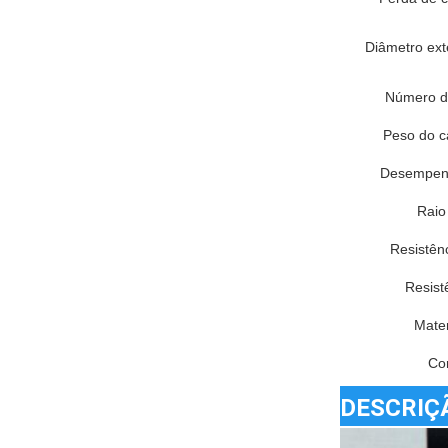
Diâmetro ext
Número de
Peso do ca
Desempenh
Raio
Resistên
Resist
Mater
Co
DESCRIÇ