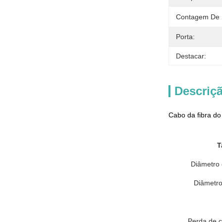
Contagem De 
Porta:
Destacar:
Descriç
Cabo da fibra d
T
Diâmetro 
Diâmetro
Perda de c