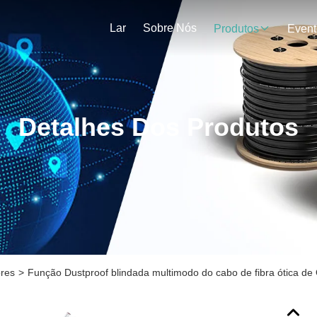
Lar
Sobre Nós
Produtos
Event
Detalhes Dos Produtos
ores
>
Função Dustproof blindada multimodo do cabo de fibra ótica