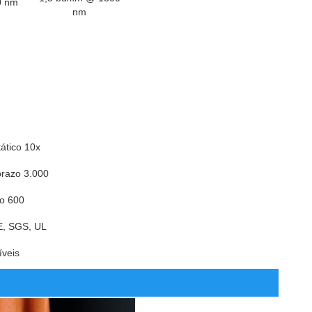
0 nm
nm
ático 10x
prazo 3.000
co 600
E, SGS, UL
íveis