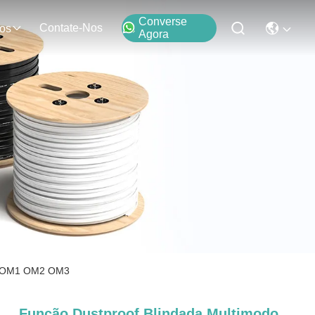
Converse
Contate-Nos
os
Agora
 de OM1 OM2 OM3
Função Dustproof Blindada Multimodo