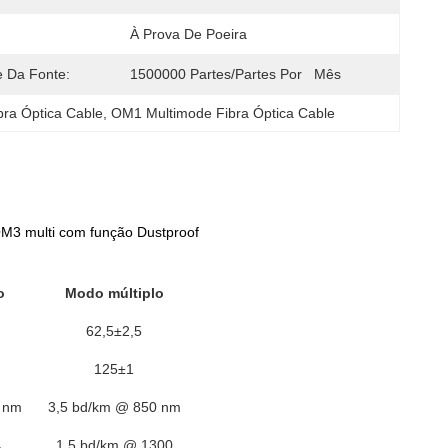
À Prova De Poeira
e Da Fonte:
1500000 Partes/partes Por   Mês
ra Óptica Cable
, 
OM1 Multimode Fibra Óptica Cable
M3 multi com função Dustproof
o
Modo múltiplo
62,5±2,5
125±1
 nm
3,5 bd/km @ 850 nm
1,5 bd/km @ 1300