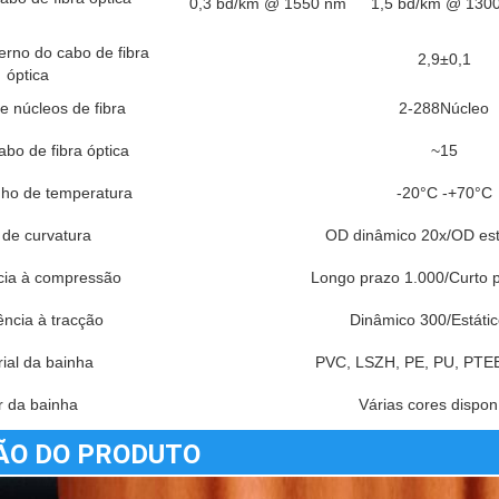
0,3 bd/km @ 1550 nm
1,5 bd/km @ 130
erno do cabo de fibra
2,9±0,1
óptica
 núcleos de fibra
2-288Núcleo
bo de fibra óptica
~15
o de temperatura
-20°C -+70°C
 de curvatura
OD dinâmico 20x/OD est
cia à compressão
Longo prazo 1.000/Curto 
ência à tracção
Dinâmico 300/Estáti
ial da bainha
PVC, LSZH, PE, PU, ​​PTE
r da bainha
Várias cores dispon
ÃO DO PRODUTO