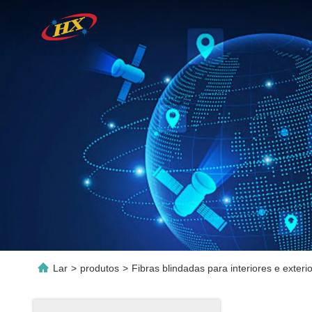
Lar
>
produtos
>
Fibras blindadas para interiores e exteri