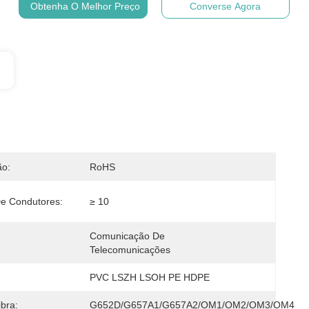
Obtenha O Melhor Preço
Converse Agora
ão:
RoHS
e Condutores:
≥ 10
Comunicação De 
Telecomunicações
PVC LSZH LSOH PE HDPE
ibra:
G652D/G657A1/G657A2/OM1/OM2/OM3/OM4