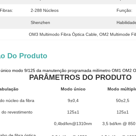
Fibras:
2-288 Núcleos
Função:
Shenzhen
Habilidad
OM3 Multimodo Fibra Óptica Cable
, 
OM2 Multimode Fib
ão Do Produto
o único modo 9/125 da manutenção programada milímetro OM1 OM2 O
PARÂMETROS DO PRODUTO
abulação
Modo único
Modo múltipl
do núcleo da fibra
9±0,4
50±2,5
 do revestimento
125±1
125±1
0,4bd/km@1310nm
3,5 bd/km @ 850
abo de fibra óptica