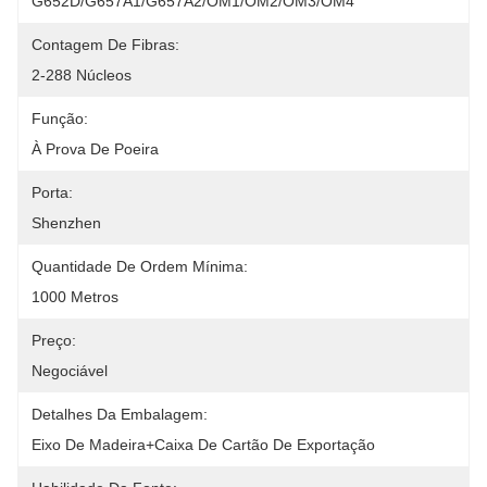
G652D/G657A1/G657A2/OM1/OM2/OM3/OM4
Contagem De Fibras:
2-288 Núcleos
Função:
À Prova De Poeira
Porta:
Shenzhen
Quantidade De Ordem Mínima:
1000 Metros
Preço:
Negociável
Detalhes Da Embalagem:
Eixo De Madeira+caixa De Cartão De Exportação