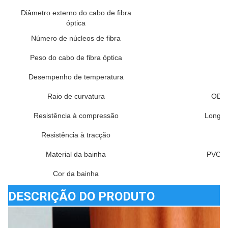
Diâmetro externo do cabo de fibra
óptica
Número de núcleos de fibra
Peso do cabo de fibra óptica
Desempenho de temperatura
Raio de curvatura
OD d
Resistência à compressão
Longo 
Resistência à tracção
D
Material da bainha
PVC, L
Cor da bainha
DESCRIÇÃO DO PRODUTO