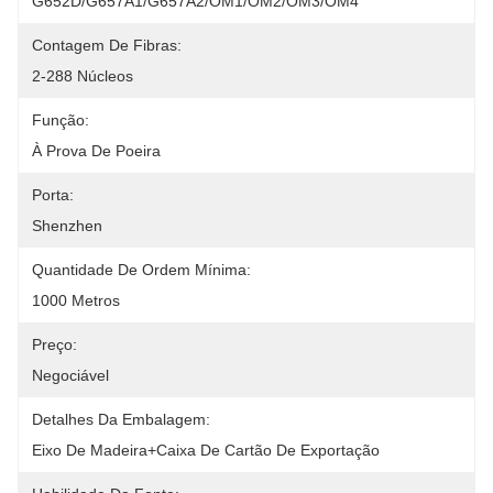
G652D/G657A1/G657A2/OM1/OM2/OM3/OM4
Contagem De Fibras:
2-288 Núcleos
Função:
À Prova De Poeira
Porta:
Shenzhen
Quantidade De Ordem Mínima:
1000 Metros
Preço:
Negociável
Detalhes Da Embalagem:
Eixo De Madeira+caixa De Cartão De Exportação