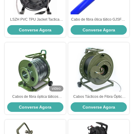
LSZH PVC TPU Jacket Tactical
Cabo de fibra ótica tático GJSFXH
Fiber Cable Personalização Tac
G652D/G657A1/G657A2 Cabo de
Converse Agora
Converse Agora
Fiber Cable
fibra tático
vídeo
Cabos de fibra óptica táticos
Cabos Tácticos de Fibra Óptica
personalizados TPU Tubos
Militares
Converse Agora
Converse Agora
blindados de fibra tática em
espiral para soluções FTTx