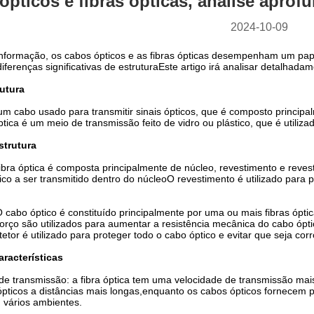
pticos e fibras ópticas, análise aprof
2024-10-09
informação, os cabos ópticos e as fibras ópticas desempenham um pape
ferenças significativas de estruturaEste artigo irá analisar detalhadam
rutura
um cabo usado para transmitir sinais ópticos, que é composto principal
óptica é um meio de transmissão feito de vidro ou plástico, que é utiliza
strutura
 fibra óptica é composta principalmente de núcleo, revestimento e reve
ptico a ser transmitido dentro do núcleoO revestimento é utilizado para p
O cabo óptico é constituído principalmente por uma ou mais fibras ópt
orço são utilizados para aumentar a resistência mecânica do cabo ópti
etor é utilizado para proteger todo o cabo óptico e evitar que seja cor
aracterísticas
e transmissão: a fibra óptica tem uma velocidade de transmissão ma
 ópticos a distâncias mais longas,enquanto os cabos ópticos fornecem p
 vários ambientes.