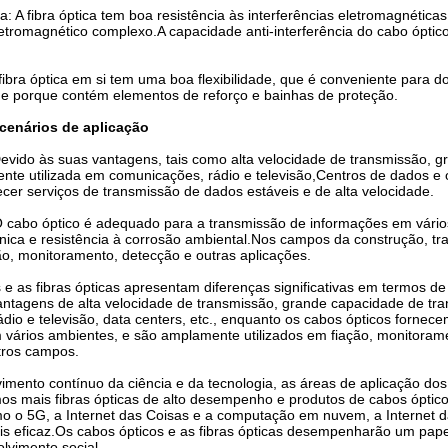
cia: A fibra óptica tem boa resistência às interferências eletromagnét
tromagnético complexo.A capacidade anti-interferência do cabo óptico
A fibra óptica em si tem uma boa flexibilidade, que é conveniente para
ade porque contém elementos de reforço e bainhas de proteção.
cenários de aplicação
 Devido às suas vantagens, tais como alta velocidade de transmissão, gr
nte utilizada em comunicações, rádio e televisão,Centros de dados e
ecer serviços de transmissão de dados estáveis e de alta velocidade.
O cabo óptico é adequado para a transmissão de informações em vários
nica e resistência à corrosão ambiental.Nos campos da construção, tran
ção, monitoramento, detecção e outras aplicações.
e as fibras ópticas apresentam diferenças significativas em termos de e
antagens de alta velocidade de transmissão, grande capacidade de tra
dio e televisão, data centers, etc., enquanto os cabos ópticos fornece
 vários ambientes, e são amplamente utilizados em fiação, monitorame
utros campos.
mento contínuo da ciência e da tecnologia, as áreas de aplicação dos 
os mais fibras ópticas de alto desempenho e produtos de cabos óptic
 o 5G, a Internet das Coisas e a computação em nuvem, a Internet d
 eficaz.Os cabos ópticos e as fibras ópticas desempenharão um pape
lvimento social.