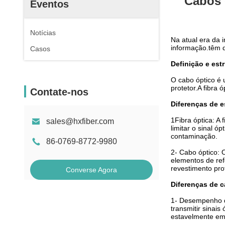
Cabos ó
Eventos
Notícias
Na atual era da 
informação.têm di
Casos
Definição e est
O cabo óptico é 
protetor.A fibra 
Contate-nos
Diferenças de e
1Fibra óptica: A
sales@hxfiber.com
limitar o sinal ó
contaminação.
86-0769-8772-9980
2- Cabo óptico: 
elementos de ref
revestimento prot
Converse Agora
Diferenças de c
1- Desempenho d
transmitir sinais
estavelmente em