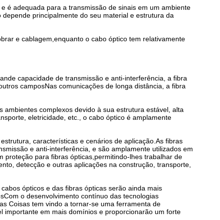
icas e é adequada para a transmissão de sinais em um ambiente
 depende principalmente do seu material e estrutura da
 dobrar e cablagem,enquanto o cabo óptico tem relativamente
ande capacidade de transmissão e anti-interferência, a fibra
 outros camposNas comunicações de longa distância, a fibra
 ambientes complexos devido à sua estrutura estável, alta
sporte, eletricidade, etc., o cabo óptico é amplamente
strutura, características e cenários de aplicação.As fibras
nsmissão e anti-interferência, e são amplamente utilizados em
m proteção para fibras ópticas,permitindo-lhes trabalhar de
nto, detecção e outras aplicações na construção, transporte,
cabos ópticos e das fibras ópticas serão ainda mais
osCom o desenvolvimento contínuo das tecnologias
as Coisas tem vindo a tornar-se uma ferramenta de
l importante em mais domínios e proporcionarão um forte