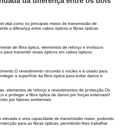
undada da diferença entre os dois
l vital como os principais meios de transmissão de
ente a diferença entre cabos ópticos e fibras ópticas.
mente de fibra óptica, elementos de reforço e invólucro
do para transmitir sinais ópticos em cabos ópticos.
stimento.O revestimento circunda o núcleo e é usado para
roteger a superfície da fibra óptica para evitar danos e
icas, elementos de reforço e revestimentos de protecção.Os
co e proteger a fibra óptica de danos por forças externasO
roído por fatores ambientais.
is elevada e uma capacidade de transmissão maior, podendo
rotecção para as fibras ópticas, permitindo-lhes trabalhar