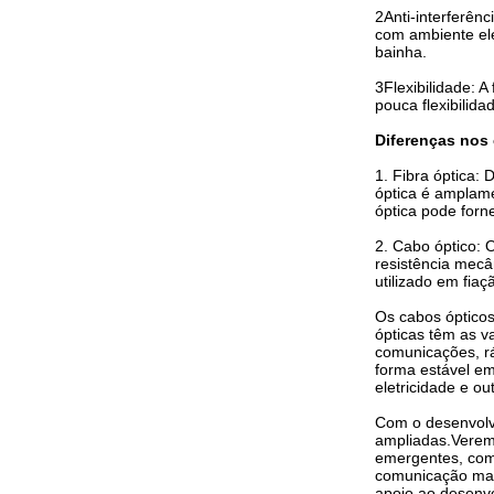
2Anti-interferên
com ambiente ele
bainha.
3Flexibilidade: 
pouca flexibilid
Diferenças nos 
1. Fibra óptica:
óptica é amplame
óptica pode forn
2. Cabo óptico: 
resistência mecâ
utilizado em fia
Os cabos ópticos 
ópticas têm as v
comunicações, rá
forma estável em
eletricidade e o
Com o desenvolvi
ampliadas.Verem
emergentes, como
comunicação mais
apoio ao desenvo