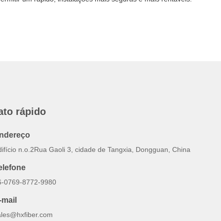
ato rápido
ndereço
difício n.o.2Rua Gaoli 3, cidade de Tangxia, Dongguan, China
elefone
6-0769-8772-9980
-mail
ales@hxfiber.com