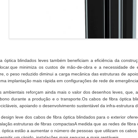
a óptica blindados leves também beneficiam a eficiência da constru
locar.que minimiza os custos de mão-de-obra e a necessidade de 
re, o peso reduzido diminui a carga mecânica das estruturas de apoio
ma implantação mais rápida em configurações de rede de emergência o
 ambientais reforçam ainda mais o valor dos desenhos leves, que, a
bono durante a produção e o transporte.Os cabos de fibra óptica bl
cicláveis, apoiando o desenvolvimento sustentável da infra-estrutura d
design leve dos cabos de fibra óptica blindados para o exterior ofer
stalação.estruturas de fibras compactasA medida que as redes de fibr
a óptica estão a aumentar o número de pessoas que utilizam os cabos
permitir um rápido, instalações mais seguras e mais rentáveis.