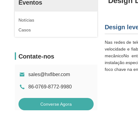
Design L
Eventos
Notícias
Design leve
Casos
Nas redes de te
velocidade e fia
Contate-nos
mecânicoNo enta
instalação.espec
foco chave na e
sales@hxfiber.com
86-0769-8772-9980
Converse Agora