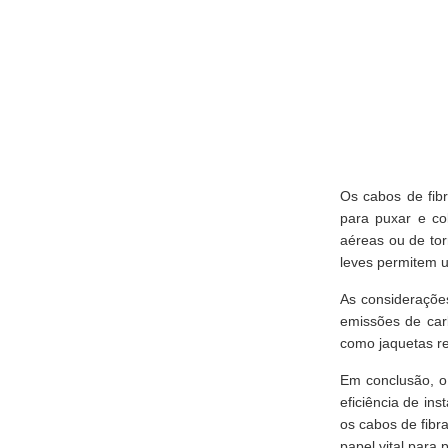
Os cabos de fibr
para puxar e co
aéreas ou de tor
leves permitem u
As considerações
emissões de car
como jaquetas re
Em conclusão, o 
eficiência de in
os cabos de fibr
papel vital para 