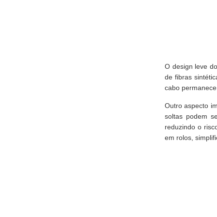
O design leve do
de fibras sintét
cabo permanece d
Outro aspecto im
soltas podem se
reduzindo o risc
em rolos, simpli