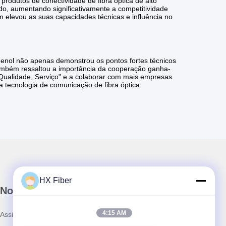
odutos de conectividade de fibra óptica de alto
 aumentando significativamente a competitividade
 elevou as suas capacidades técnicas e influência no
enol não apenas demonstrou os pontos fortes técnicos
ambém ressaltou a importância da cooperação ganha-
, Qualidade, Serviço" e a colaborar com mais empresas
 tecnologia de comunicação de fibra óptica.
HX Fiber
Nosso boletim informativo
4:15 AM
Assine nossa newsletter para descontos e muito mais.