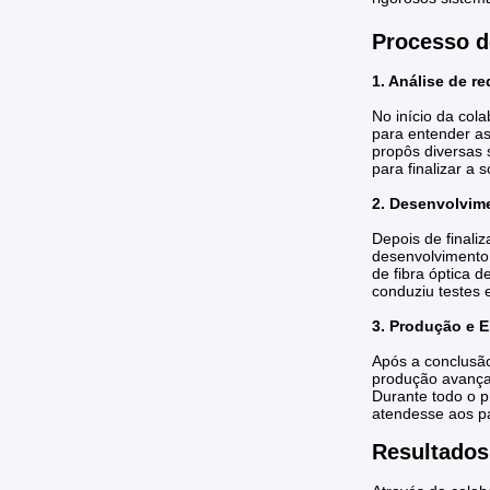
Processo d
1. Análise de r
No início da col
para entender a
propôs diversas 
para finalizar a s
2. Desenvolvime
Depois de finali
desenvolvimento
de fibra óptica 
conduziu testes 
3. Produção e E
Após a conclusã
produção avançad
Durante todo o p
atendesse aos p
Resultados