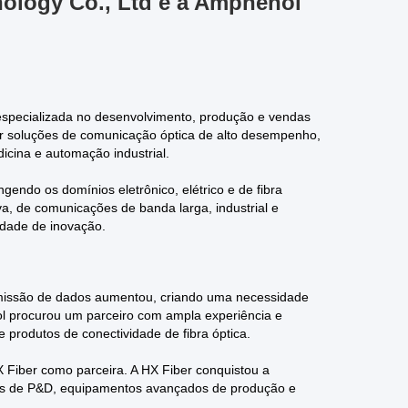
ology Co., Ltd e a Amphenol
especializada no desenvolvimento, produção e vendas
r soluções de comunicação óptica de alto desempenho,
icina e automação industrial.
gendo os domínios eletrônico, elétrico e de fibra
va, de comunicações de banda larga, industrial e
idade de inovação.
smissão de dados aumentou, criando uma necessidade
ol procurou um parceiro com ampla experiência e
 produtos de conectividade de fibra óptica.
 Fiber como parceira. A HX Fiber conquistou a
es de P&D, equipamentos avançados de produção e