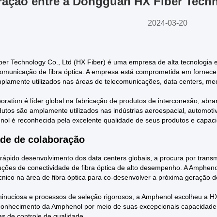
ação entre a Dongguan HX Fiber Techn
2024-03-20
r Technology Co., Ltd (HX Fiber) é uma empresa de alta tecnologia 
comunicação de fibra óptica. A empresa está comprometida em fornece
lamente utilizados nas áreas de telecomunicações, data centers, med
ration é líder global na fabricação de produtos de interconexão, abran
dutos são amplamente utilizados nas indústrias aeroespacial, automoti
ol é reconhecida pela excelente qualidade de seus produtos e capac
de de colaboração
rápido desenvolvimento dos data centers globais, a procura por tran
ções de conectividade de fibra óptica de alto desempenho. A Amphen
nico na área de fibra óptica para co-desenvolver a próxima geração de
inuciosa e processos de seleção rigorosos, a Amphenol escolheu a HX
econhecimento da Amphenol por meio de suas excepcionais capacidad
as de controle de qualidade.