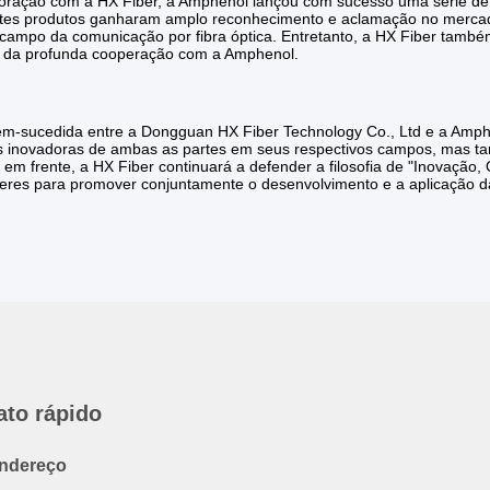
oração com a HX Fiber, a Amphenol lançou com sucesso uma série de pr
es produtos ganharam amplo reconhecimento e aclamação no mercado,
ampo da comunicação por fibra óptica. Entretanto, a HX Fiber também
 da profunda cooperação com a Amphenol.
em-sucedida entre a Dongguan HX Fiber Technology Co., Ltd e a Amph
s inovadoras de ambas as partes em seus respectivos campos, mas t
em frente, a HX Fiber continuará a defender a filosofia de "Inovação
íderes para promover conjuntamente o desenvolvimento e a aplicação da
ato rápido
ndereço