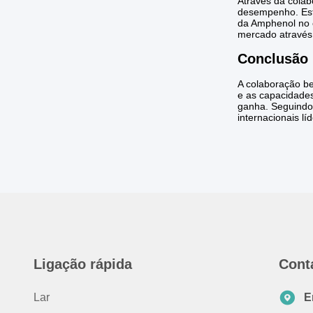
Através da colab
desempenho. Est
da Amphenol no c
mercado através
Conclusão
A colaboração b
e as capacidade
ganha. Seguindo 
internacionais l
Ligação rápida
Cont
Lar
E