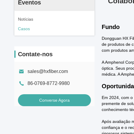
Colabor
Eventos
Notícias
Fundo
Casos
Dongguan HX Fibe
de produtos de 
com produtos amp
Contate-nos
A Amphenol Corpo
óptica. Seus pro
sales@hxfiber.com
médica. A Amphen
86-0769-8772-9980
Oportunida
Em 2024, com o 
Converse Agora
premente de solu
conhecimento téc
Após avaliação m
confiança e o r
rigorosos sistem