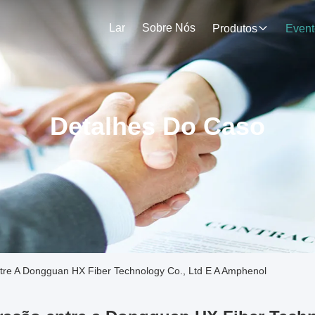
Lar
Sobre Nós
Produtos
Event
Detalhes Do Caso
re A Dongguan HX Fiber Technology Co., Ltd E A Amphenol